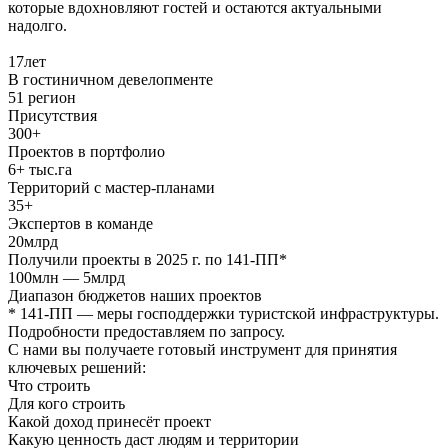
которые вдохновляют гостей и остаются актуальными
надолго.
17
лет
В гостиничном девелопменте
51
регион
Присутствия
300+
Проектов в портфолио
6+
тыс.га
Территорий с мастер-планами
35+
Экспертов в команде
20
млрд
Получили проекты в 2025 г. по 141-ПП*
100
млн
— 5
млрд
Диапазон бюджетов наших проектов
* 141-ПП — меры господдержки туристской инфраструктуры.
Подробности предоставляем по запросу.
С нами вы получаете готовый инструмент для принятия
ключевых решений:
Что строить
Для кого строить
Какой доход принесёт проект
Какую ценность даст людям и территории