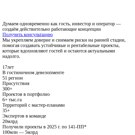
Думаем одновременно как гость, инвестор и оператор —
создаём действительно работающие концепции
Получить консультацию
Мы укрепляем доверие и снимаем риски на ранней стадии,
помогая создавать устойчивые и рентабельные проекты,
которые вдохновляют гостей и остаются актуальными
надолго.
17
лет
В гостиничном девелопменте
51
регион
Присутствия
300+
Проектов в портфолио
6+
тыс.га
Территорий с мастер-планами
35+
Экспертов в команде
20
млрд
Получили проекты в 2025 г. по 141-ПП*
100
млн
— 5
млрд