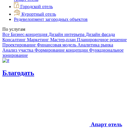
Городской отель
Курортный отель
Редевелопмент загородных объектов
По услугам
Все
Бизнес-концепция
Дизайн интерьера
Дизайн фасада
Консалтинг
Маркетинг
Мастер‑план
Планировочное решение
Проектирование
Финансовая модель
Аналитика рынка
Анализ участка
Формирование концепции
Функциональное
зонирование
Благодать
Апарт отель