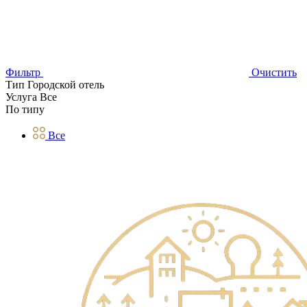
Фильтр
Очистить
Тип
Городской отель
Услуга
Все
По типу
Все