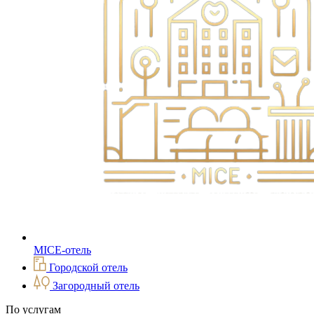
MICE-отель
Городской отель
Загородный отель
По услугам