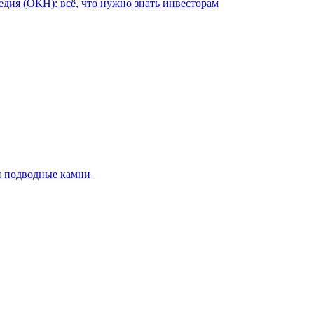
едия (ОКН): всё, что нужно знать инвесторам
 и подводные камни