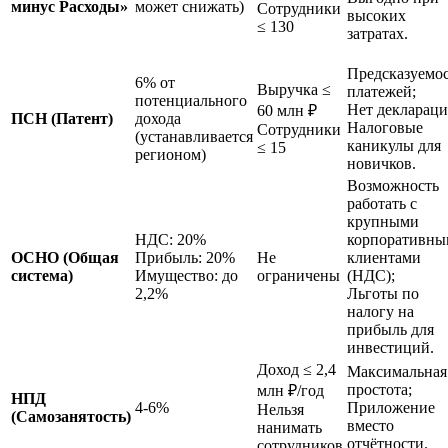
минус Расходы»
может снижать)
Сотрудники
высоких
≤ 130
затратах.
Предсказуемо
6% от
Выручка ≤
платежей;
потенциального
Нет деклараци
60 млн ₽
ПСН (Патент)
дохода
Налоговые
Сотрудники
(устанавливается
каникулы для
≤ 15
регионом)
новичков.
Возможность
работать с
крупными
НДС: 20%
корпоративн
ОСНО (Общая
Прибыль: 20%
Не
клиентами
система)
Имущество: до
ограничены
(НДС);
2,2%
Льготы по
налогу на
прибыль для
инвестиций.
Доход ≤ 2,4
Максимальная
простота;
млн ₽/год
НПД
4-6%
Приложение
Нельзя
(Самозанятость)
вместо
нанимать
отчётности.
сотрудников