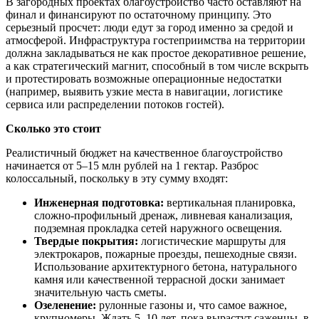
В загородных проектах благоустройство часто оставляют на
финал и финансируют по остаточному принципу. Это
серьезный просчет: люди едут за город именно за средой и
атмосферой. Инфраструктура гостеприимства на территории
должна закладываться не как простое декоративное решение,
а как стратегический магнит, способный в том числе вскрыть
и протестировать возможные операционные недостатки
(например, выявить узкие места в навигации, логистике
сервиса или распределении потоков гостей).
Сколько это стоит
Реалистичный бюджет на качественное благоустройство
начинается от 5–15 млн рублей на 1 гектар. Разброс
колоссальный, поскольку в эту сумму входят:
Инженерная подготовка:
вертикальная планировка,
сложно-профильный дренаж, ливневая канализация,
подземная прокладка сетей наружного освещения.
Твердые покрытия:
логистические маршруты для
электрокаров, пожарные проезды, пешеходные связи.
Использование архитектурного бетона, натурального
камня или качественной террасной доски занимает
значительную часть сметы.
Озеленение:
рулонные газоны и, что самое важное,
крупномеры. Ждать 5–10 лет, пока вырастут саженцы, в