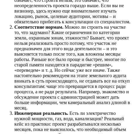
означает, что строить нельзя, это означает, что
неопределенность проекта гораздо выше. Если вы не
визионер, здесь нужно еще внимательнее изучать
локацию, рынок, целевые аудитории, мотивы – и
обязательно прибегать к консультации со специалистом.
Соответствие нормам.
Можно ли строить на участке
то, что задумано? Какие ограничения по категории
земли, охранным зонам, этажности? Бывает, что проект
нельзя реализовать просто потому, что участок не
предназначен для этого вида деятельности – и это
выясняется только после того, как вложены месяцы
работы. Раньше все было проще и быстрее, многие по
старой памяти находятся в парадигме «решим»,
«переведем» и т. д. Но сейчас уже все иначе. Также
настоятельно рекомендуем на этапе земельного аудита
вникать в суть происходящего, не отдавать все на откуп
консультантам: чаще это превращается в процесс ради
процесса, а не ради результата. Например, знакомство и
обсуждение проекта с администрацией может дать
больше информации, чем камеральный анализ длиной в
месяц.
Инженерная реальность.
Есть ли электричество
нужной мощности, газ, вода, канализация? Реальный
кейс из практики: проект разрабатывался несколько
месяцев, пока не выяснилось, что необходимый объем