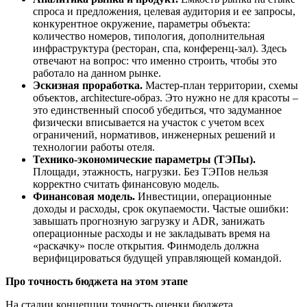
спроса и предложения, целевая аудитория и ее запросы,
конкурентное окружение, параметры объекта:
количество номеров, типология, дополнительная
инфраструктура (ресторан, спа, конференц-зал). Здесь
отвечают на вопрос: что именно строить, чтобы это
работало на данном рынке.
Эскизная проработка.
Мастер-план территории, схемы
объектов, architecture-образ. Это нужно не для красоты –
это единственный способ убедиться, что задуманное
физически вписывается на участок с учетом всех
ограничений, нормативов, инженерных решений и
технологии работы отеля.
Технико-экономические параметры (ТЭПы).
Площади, этажность, нагрузки. Без ТЭПов нельзя
корректно считать финансовую модель.
Финансовая модель.
Инвестиции, операционные
доходы и расходы, срок окупаемости. Частые ошибки:
завышать прогнозную загрузку и ADR, занижать
операционные расходы и не закладывать время на
«раскачку» после открытия. Финмодель должна
верифицироваться будущей управляющей командой.
Про точность бюджета на этом этапе
На стадии концепции точность оценки бюджета