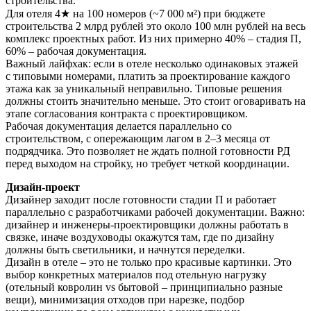
строительства.
Для отеля 4★ на 100 номеров (~7 000 м²) при бюджете
строительства 2 млрд рублей это около 100 млн рублей на весь
комплекс проектных работ. Из них примерно 40% – стадия П,
60% – рабочая документация.
Важный лайфхак: если в отеле несколько одинаковых этажей
с типовыми номерами, платить за проектирование каждого
этажа как за уникальный неправильно. Типовые решения
должны стоить значительно меньше. Это стоит оговаривать на
этапе согласования контракта с проектировщиком.
Рабочая документация делается параллельно со
строительством, с опережающим лагом в 2–3 месяца от
подрядчика. Это позволяет не ждать полной готовности РД
перед выходом на стройку, но требует четкой координации.
Дизайн-проект
Дизайнер заходит после готовности стадии П и работает
параллельно с разработчиками рабочей документации. Важно:
дизайнер и инженеры-проектировщики должны работать в
связке, иначе воздуховоды окажутся там, где по дизайну
должны быть светильники, и начнутся переделки.
Дизайн в отеле – это не только про красивые картинки. Это
выбор конкретных материалов под отельную нагрузку
(отельный ковролин vs бытовой – принципиально разные
вещи), минимизация отходов при нарезке, подбор