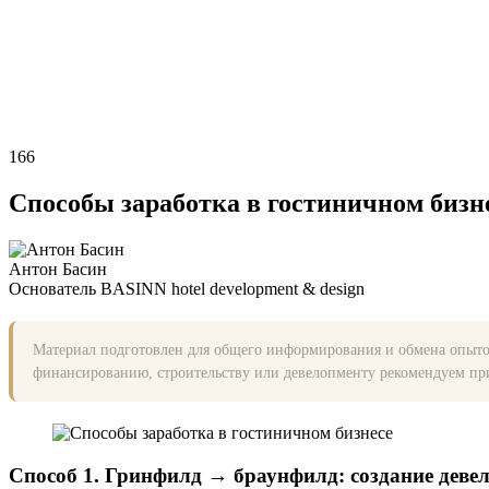
166
Способы заработка в гостиничном бизн
Антон Басин
Основатель BASINN hotel development & design
Материал подготовлен для общего информирования и обмена опытом
финансированию, строительству или девелопменту рекомендуем при
Способ 1. Гринфилд → браунфилд: создание деве