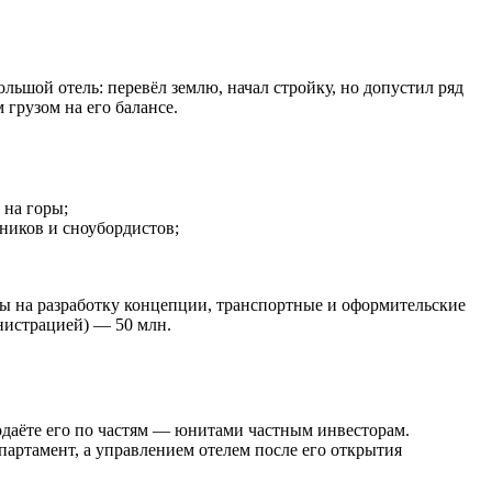
льшой отель: перевёл землю, начал стройку, но допустил ряд
грузом на его балансе.
 на горы;
жников и сноубордистов;
ды на разработку концепции, транспортные и оформительские
инистрацией) — 50 млн.
продаёте его по частям — юнитами частным инвесторам.
партамент, а управлением отелем после его открытия