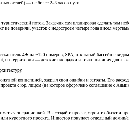
тных отелей) — не более 2–3 часов пути.
туристический поток. Заказчик сам планировал сделать там небо
 не поверили, участок с недостроем четыре года висел мёртвым 
ка: отель 4★ на ~120 номеров, SPA, открытый бассейн с видом
‑out, на территории — детские площадки и точки питания для лы
рхитектуру.
понятной концепцией, закрыл свои ошибки и затраты. Его расхо
о проекта с юр. лицом (на которое оформлено соглашение с Адм
заниматься операционкой. Вы создаёте проект, строите объект и 
а или курортного проекта. Инвестор покупает отдельный домик/а