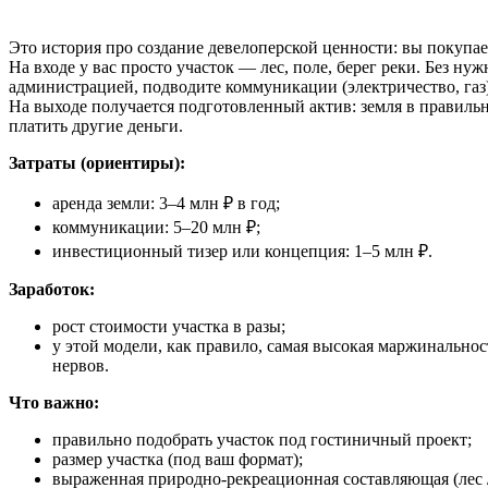
Это история про создание девелоперской ценности: вы покупает
На входе у вас просто участок — лес, поле, берег реки. Без н
администрацией, подводите коммуникации (электричество, газ
На выходе получается подготовленный актив: земля в правиль
платить другие деньги.
Затраты (ориентиры):
аренда земли: 3–4 млн ₽ в год;
коммуникации: 5–20 млн ₽;
инвестиционный тизер или концепция: 1–5 млн ₽.
Заработок:
рост стоимости участка в разы;
у этой модели, как правило, самая высокая маржинальнос
нервов.
Что важно:
правильно подобрать участок под гостиничный проект;
размер участка (под ваш формат);
выраженная природно‑рекреационная составляющая (лес / 