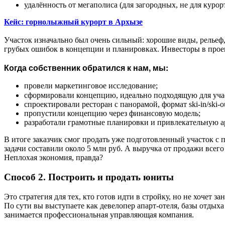
удалённость от мегаполиса (для загородных, не для курор
Кейс: горнолыжный курорт в Архызе
Участок изначально был очень сильный: хорошие виды, рельеф, 
грубых ошибок в концепции и планировках. Инвесторы в проект
Когда собственник обратился к нам, мы:
провели маркетинговое исследование;
сформировали концепцию, идеально подходящую для участ
спроектировали ресторан с панорамой, формат ski‑in/ski
пропустили концепцию через финансовую модель;
разработали грамотные планировки и привлекательную а
В итоге заказчик смог продать уже подготовленный участок с 
задачи составили около 5 млн руб. А выручка от продажи всег
Неплохая экономия, правда?
Способ 2. Построить и продать юниты
Это стратегия для тех, кто готов идти в стройку, но не хочет 
По сути вы выступаете как девелопер апарт‑отеля, базы отдых
занимается профессиональная управляющая компания.