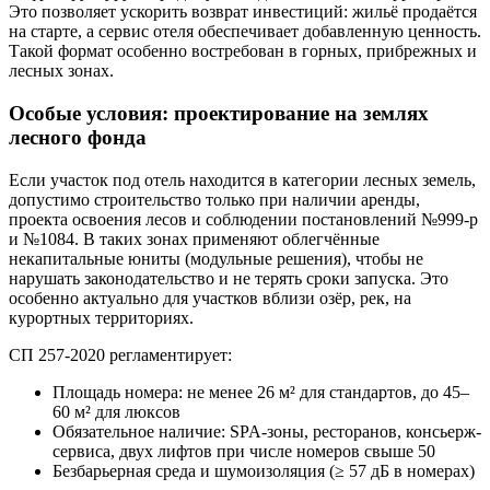
Это позволяет ускорить возврат инвестиций: жильё продаётся
на старте, а сервис отеля обеспечивает добавленную ценность.
Такой формат особенно востребован в горных, прибрежных и
лесных зонах.
Особые условия: проектирование на землях
лесного фонда
Если участок под отель находится в категории лесных земель,
допустимо строительство только при наличии аренды,
проекта освоения лесов и соблюдении постановлений №999-р
и №1084. В таких зонах применяют облегчённые
некапитальные юниты (модульные решения), чтобы не
нарушать законодательство и не терять сроки запуска. Это
особенно актуально для участков вблизи озёр, рек, на
курортных территориях.
СП 257-2020 регламентирует:
Площадь номера: не менее 26 м² для стандартов, до 45–
60 м² для люксов
Обязательное наличие: SPA-зоны, ресторанов, консьерж-
сервиса, двух лифтов при числе номеров свыше 50
Безбарьерная среда и шумоизоляция (≥ 57 дБ в номерах)