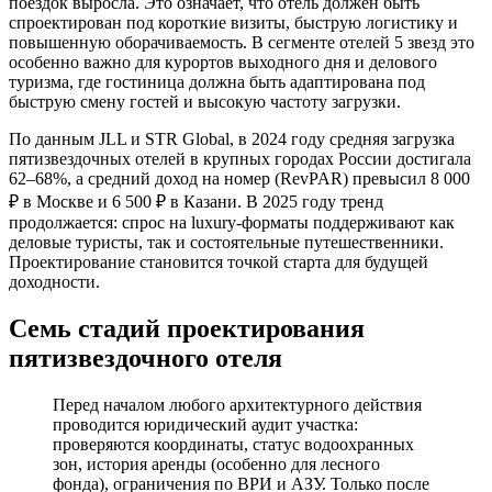
поездок выросла. Это означает, что отель должен быть
спроектирован под короткие визиты, быструю логистику и
повышенную оборачиваемость. В сегменте отелей 5 звезд это
особенно важно для курортов выходного дня и делового
туризма, где гостиница должна быть адаптирована под
быструю смену гостей и высокую частоту загрузки.
По данным JLL и STR Global, в 2024 году средняя загрузка
пятизвездочных отелей в крупных городах России достигала
62–68%, а средний доход на номер (RevPAR) превысил 8 000
₽ в Москве и 6 500 ₽ в Казани. В 2025 году тренд
продолжается: спрос на luxury-форматы поддерживают как
деловые туристы, так и состоятельные путешественники.
Проектирование становится точкой старта для будущей
доходности.
Семь стадий проектирования
пятизвездочного отеля
Перед началом любого архитектурного действия
проводится юридический аудит участка:
проверяются координаты, статус водоохранных
зон, история аренды (особенно для лесного
фонда), ограничения по ВРИ и АЗУ. Только после