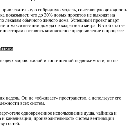
ют привлекательную гибридную модель, сочетающую доходность
а показывает, что до 30% новых проектов не выходят на
 по лекалам обычного жилого дома. Успешный проект апарт
ии и максимизации дохода с квадратного метра. В этой статье
 инвесторам составить комплексное представление о процессе
ании
ыке двух миров: жилой и гостиничной недвижимости, но не
их недель. Он не «обживает» пространство, а использует его
дежности всех систем.
парт-отеле одновременное использование душа, чайника и
 и канализации, производительность систем вентиляции
ву гостей.