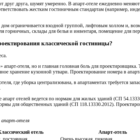
т друг друга, шумят умеренно. В апарт-отеле ежедневно меняют
тветствовать жестким гостиничным стандартам (например, индек
дом ограничивается входной группой, лифтовым холлом и, возм
ля горничных, склады для белья и инвентаря, помещение для пер
проектирования классической гостиницы?
са.
 апарт-отеля, но и главная головная боль для проектировщика
ое хранение кухонной утвари. Проектирование номера в апарта
отеля, где уборка централизована, в апартаментах требуется зап
.
е апарт отелей ведется по нормам для жилых зданий (СП 54.133
нормы для общественных зданий (СП 118.13330.2012). Проектиро
и апарт-отеля
Классический отель
Апарт-отель
, постоянная
Очень высокая, пиковая