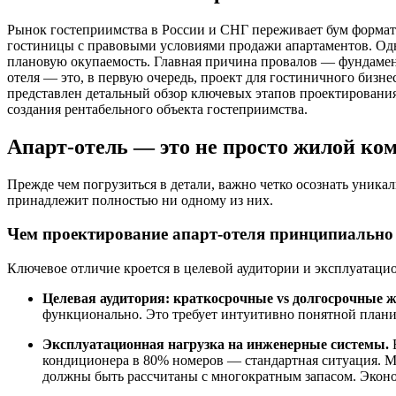
Рынок гостеприимства в России и СНГ переживает бум формат
гостиницы с правовыми условиями продажи апартаментов. Одна
плановую окупаемость. Главная причина провалов — фундамент
отеля — это, в первую очередь, проект для гостиничного бизне
представлен детальный обзор ключевых этапов проектирования
создания рентабельного объекта гостеприимства.
Апарт-отель — это не просто жилой ко
Прежде чем погрузиться в детали, важно четко осознать уника
принадлежит полностью ни одному из них.
Чем проектирование апарт-отеля принципиально 
Ключевое отличие кроется в целевой аудитории и эксплуатаци
Целевая аудитория: краткосрочные vs долгосрочные 
функционально. Это требует интуитивно понятной планир
Эксплуатационная нагрузка на инженерные системы.
В
кондиционера в 80% номеров — стандартная ситуация. М
должны быть рассчитаны с многократным запасом. Эконом