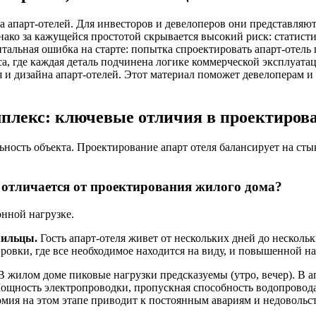
а апарт-отелей. Для инвесторов и девелоперов они представля
ко за кажущейся простотой скрывается высокий риск: статистик
альная ошибка на старте: попытка спроектировать апарт-отель
са, где каждая деталь подчинена логике коммерческой эксплуатац
 и дизайна апарт-отелей. Этот материал поможет девелоперам и
мплекс: ключевые отличия в проектиров
льность объекта. Проектирование апарт отеля балансирует на ст
отличается от проектирования жилого дома?
онной нагрузке.
жильцы.
Гость апарт-отеля живет от нескольких дней до нескольк
овки, где все необходимое находится на виду, и повышенной на
 жилом доме пиковые нагрузки предсказуемы (утро, вечер). В а
ощность электропроводки, пропускная способность водопровода
ия на этом этапе приводит к постоянным авариям и недовольст