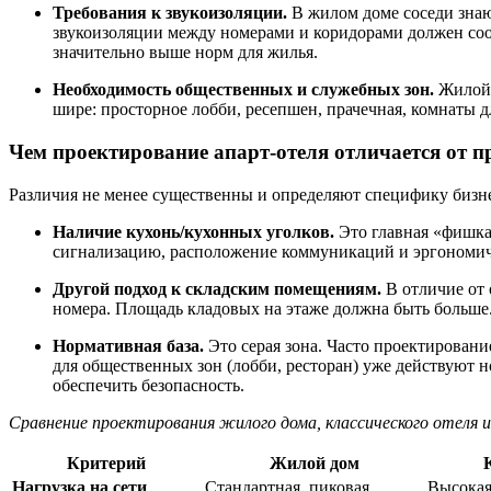
Требования к звукоизоляции.
В жилом доме соседи знаю
звукоизоляции между номерами и коридорами должен соо
значительно выше норм для жилья.
Необходимость общественных и служебных зон.
Жилой 
шире: просторное лобби, ресепшен, прачечная, комнаты д
Чем проектирование апарт-отеля отличается от 
Различия не менее существенны и определяют специфику бизне
Наличие кухонь/кухонных уголков.
Это главная «фишка»
сигнализацию, расположение коммуникаций и эргономичн
Другой подход к складским помещениям.
В отличие от 
номера. Площадь кладовых на этаже должна быть больше
Нормативная база.
Это серая зона. Часто проектировани
для общественных зон (лобби, ресторан) уже действуют 
обеспечить безопасность.
Сравнение проектирования жилого дома, классического отеля 
Критерий
Жилой дом
Нагрузка на сети
Стандартная, пиковая
Высокая